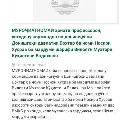
МУРОҶИАТНОМАИ ҳайати профессорон,
устодону кормандон ва донишҷўёни
Донишгоҳи давлатии Бохтар ба номи Носири
Хусрав ба мардуми шарифи Вилояти Мухтори
Кўҳистони Бадахшон
13.10.2018 19:47
МУРОҶИАТНОМАИҳайати профессорон, устодону
кормандон ва донишҷўёни Донишгоҳи давлатии
Бохтар ба номи Носири Хусрав ба мардуми шарифи
Вилояти Мухтори Кўҳистони Бадахшон Мо – ҳайати
профессорон, устодону кормандон ва донишҷўёни
Донишгоҳи давлатии Бохтар ба номи Носири Хусрав
изҳороти ситоди байниидоравии таъмини амният дар
ВМКБ-ро хонда, хеле мутаассир гардидем, зеро Шумо –
мардуми шарифи ....