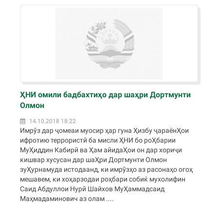
ҲНИ омили бадбахтиҳо дар шаҳри Дортмунти
Олмон
14.10.2018 18:22
Имрўз дар ҷомеаи муосир ҳар гуна Ҳизбу ҷараёнҲои
ифротию террористӣ ба мисли ҲНИ бо роҲбарии
МуҲиддин Кабирӣ ва Ҳам аӣидаҲои он дар хориҷи
кишвар хусусан дар шаҲри Дортмунти Олмон
зуҲурнамуда истодаанд, ки имрӯзҳо аз расонаҳо огоҳ
мешавем, ки хоҳарзодаи роҳбари собиќ мухолифин
Саид Абдуллои Нурӣ Шайхов МуҲаммадсаид
Маҳмадаминович аз олам ....