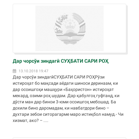
Дар чорсўи зиндагӣ СУҲБАТИ САРИ РОҲ
13.10.2018 19:47
Дар чорсўи зиндагӣСУҲБАТИ САРИ РОҲРўзи
истироҳат бо мақсади аёдати шиноси деринаам, ки
дар осоишгоҳи машҳури «Баҳористон» истироҳат
мекард, озими роҳ шудам. Дар қабулгоҳ гуфтанд, ки
дўсти ман дар бинои 3-юми осоишгоҳ мебошад. Ба
дохили бино даромадам, ки навбатдори бино –
духтари зебои ситорагарме маро истиқбол намуд.- Чи
хизмат, ако? – ....