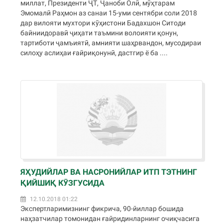
миллат, Президенти ҶТ, Ҷаноби Олӣ, мӯҳтарам
Эмомалӣ Раҳмон аз санаи 15-уми сентябри соли 2018
дар вилояти мухтори кӯҳистони Бадахшон Ситоди
байниидоравӣ ҷиҳати таъмини волоияти қонун,
тартиботи ҷамъиятӣ, амнияти шаҳрвандон, мусодираи
силоҳу аслиҳаи ғайриқонунӣ, дастгир ё ба ....
ЯҲУДИЙЛАР ВА НАСРОНИЙЛАР ИТП ТЭТНИНГ
ҚИЙШИҚ КӮЗГУСИДА
12.10.2018 01:22
Экспертларимизнинг фикрича, 90-йиллар бошида
наҳзатчилар томонидан ғайридинларнинг очиқчасига