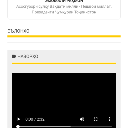
ЭМОМАЛӢ РАҲМОН
Асосгузори сулҳу Ваҳдати миллӣ - Пешвои миллат,
Президенти Ҷумҳурии Тоҷикистон
ЭЪЛОНҲО
НАВОРҲО