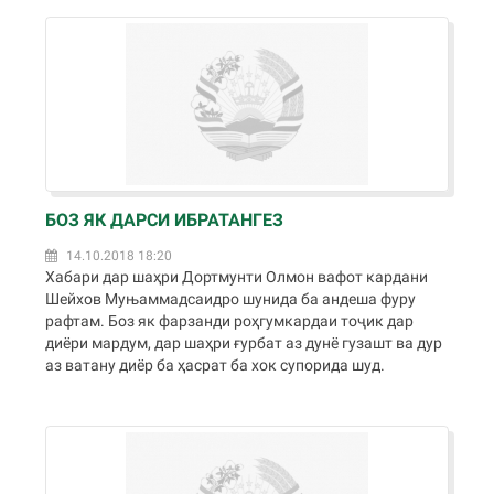
БОЗ ЯК ДАРСИ ИБРАТАНГЕЗ
14.10.2018 18:20
Хабари дар шаҳри Дортмунти Олмон вафот кардани
Шейхов Муњаммадсаидро шунида ба андеша фуру
рафтам. Боз як фарзанди роҳгумкардаи тоҷик дар
диёри мардум, дар шаҳри ғурбат аз дунё гузашт ва дур
аз ватану диёр ба ҳасрат ба хок супорида шуд.