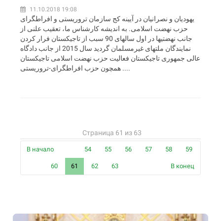
11.10.2018 19:08
یهودیان و نصرانیان در آیینه کج سازمان تروریستی و افراطگرای
حزب نهضت اسلامی. به اندیشه کارشناس ما، تعقیب علنی از
جانب نهضتیها در اول سالهای 90 سبب از تاجیکستان فرار کردن
نمایندگان ملتهای غیرمسلمان گردید سال 2015 از جانب دادگاه
عالی جمهوری تاجیکستان فعالیت حزب نهضت اسلامی تاجیکستان
همچون حزب افراطگرای-تروریستی ....
Страница 61 из 63
В начало
54
55
56
57
58
59
60
61
62
63
В конец