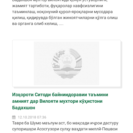
жамият тартиботи, фуқаролар хавфсизлигини
таъминлаш, ноқонуний қурол-яроқларни мусодара
қилиш, қидирувда бўлган жиноятчиларни қўлга олиш
ва органга олиб келиш, ....
Изҳороти Ситоди байниидоравии таъмини
амният дар Вилояти мухтори кӯҳистони
Бадахшон
12.10.2018 07:36
Тавре ба Шумо маълум аст, бо мақсади иҷрои дастуру
супоришҳои Асосгузори сулҳу ваҳдати миллӣ-Пешвои