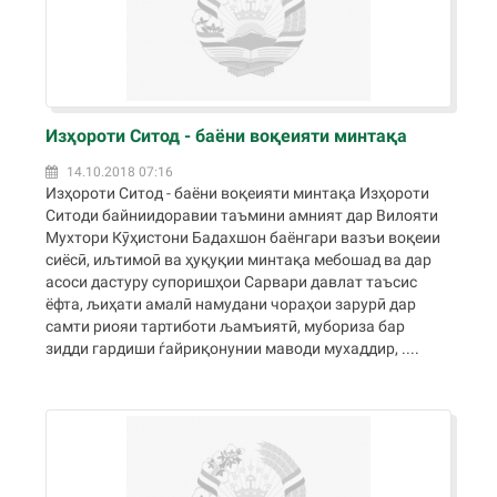
Изҳороти Ситод - баёни воқеияти минтақа
14.10.2018 07:16
Изҳороти Ситод - баёни воқеияти минтақа Изҳороти
Ситоди байниидоравии таъмини амният дар Вилояти
Мухтори Кӯҳистони Бадахшон баёнгари вазъи воқеии
сиёсӣ, иљтимоӣ ва ҳуқуқии минтақа мебошад ва дар
асоси дастуру супоришҳои Сарвари давлат таъсис
ёфта, љиҳати амалӣ намудани чораҳои зарурӣ дар
самти риояи тартиботи љамъиятӣ, мубориза бар
зидди гардиши ѓайриқонунии маводи мухаддир, ....