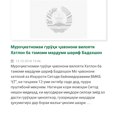
Муроҷиатномаи гурӯҳи ҷавонони вилояти
Хатлон ба тамоми мардуми шариф Бадахшон
13.10.2018 19:46
Муроҷиатномаи гурӯҳи ҷавонони вилояти Хатлон ба
тамоми мардуми шариф Бадахшон Мо ҷавонони
хатлонӣ аз Изҳороти Ситоди байниидоравиии ВМКБ
ҶТ”, ки таърихи 12-уми октябр садо дод, пурра
пуштибонӣ мекунем. Натиҷаи кори якмоҳаи Ситод
нишон медиҳад, ки мусодираи миқдори силоҳи зиёд аз
дасти гурӯҳҳои ҷинояткор, гузоришҳои ниҳодҳои
ҳукуматиро дар бораи вазъи ҷиноии шаҳри ....