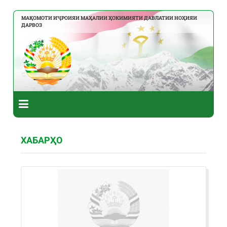
МАҚОМОТИ ИҶРОИЯИ МАҲАЛИИ ҲОКИМИЯТИ ДАВЛАТИИ НОҲИЯИ
ДАРВОЗ
ХАБАРҲО