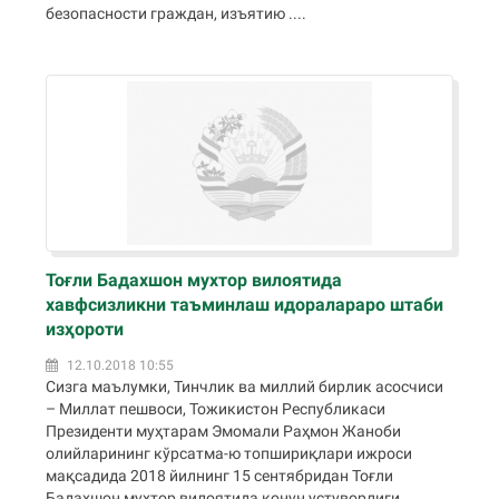
безопасности граждан, изъятию ....
Тоғли Бадахшон мухтор вилоятида
хавфсизликни таъминлаш идоралараро штаби
изҳороти
12.10.2018 10:55
Сизга маълумки, Тинчлик ва миллий бирлик асосчиси
– Миллат пешвоси, Тожикистон Республикаси
Президенти муҳтарам Эмомали Раҳмон Жаноби
олийларининг кўрсатма-ю топшириқлари ижроси
мақсадида 2018 йилнинг 15 сентябридан Тоғли
Бадахшон мухтор вилоятида қонун устуворлиги,