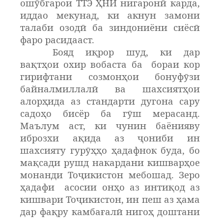
ошӯбгарои ТТЭ
Ҳ
НИ нигарон
ӣ
карда,
иддао мекунад, ки а
кнун замони
талаби озодӣ ба зиндониёни сиёсӣ
фаро расидааст
.
Бояд иқрор шуд, ки дар
вақтҳои охир вобаста ба
бораи кор
гирифтани созмонҳои бонуфӯзи
байналмиллалӣ ва шахсиятҳои
алорҳида аз стандарти дугона сару
садоҳо бисёр ба гӯш мерасанд.
Маълум аст, ки чунин баёнияву
иброзхи ақида аз ҷониби ин
шахсияту гурӯҳҳо ҳадафнок буда, бо
мақсади рушд накардани кишварҳое
монанди Тоҷикистон мебошад. Зеро
ҳадафи
асосии онҳо аз интиқод аз
кишвари Тоҷикистон, ин пеш аз ҳама
дар фақру камбағалӣ нигоҳ доштани