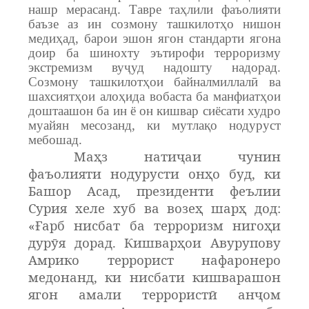
нашр мерасанд. Тавре таҳлили фаъолияти
баъзе аз ин созмону ташкилотҳо нишон
медиҳад, барои эшон ягон стандарти ягона
доир ба шинохту эътирофи терроризму
экстремизм вуҷуд надошту надорад.
Созмону ташкилотҳои байналмиллалӣ ва
шахсиятҳои алоҳида вобаста ба манфиатҳои
доштаашон ба ин ё он кишвар сиёсати худро
муайян месозанд, ки мутлақо нодуруст
мебошад.
Маҳз натиҷаи чунин
фаъолияти нодурусти онҳо буд, ки
Башор Асад, президенти феълии
Сурия хеле хуб ва возеҳ шарҳ дод:
«Ғарб нисбат ба терроризм нигоҳи
дурӯя дорад. Кишварҳои Авурупову
Амрико террорист нафаронеро
медонанд, ки нисбати кишварашон
ягон амали террористӣ анҷом