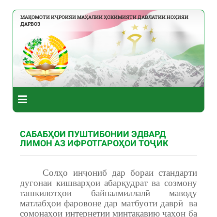
МАҚОМОТИ ИҶРОИЯИ МАҲАЛИИ ҲОКИМИЯТИ ДАВЛАТИИ НОҲИЯИ
ДАРВОЗ
САБАБҲОИ ПУШТИБОНИИ ЭДВАРД
ЛИМОН АЗ ИФРОТГАРОҲОИ ТОҶИК
Солҳо инҷониб дар бораи стандарти
дугонаи кишварҳои абарқудрат ва созмону
ташкилотҳои байналмиллалӣ маводу
матлабҳои фаровоне дар матбуоти даврӣ
ва
сомонаҳои интернетии минтақавию ҷаҳон ба