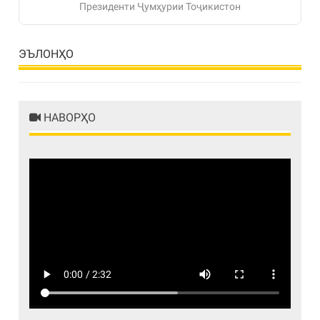
Президенти Ҷумҳурии Тоҷикистон
ЭЪЛОНҲО
НАВОРҲО