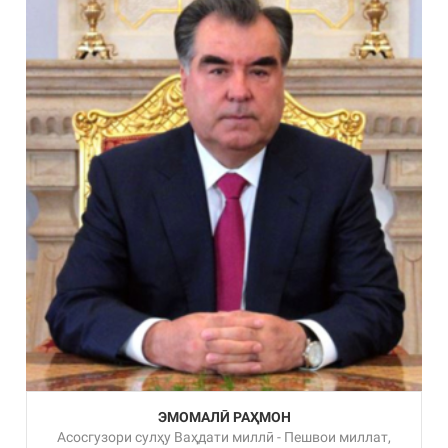
ЭМОМАЛӢ РАҲМОН
Асосгузори сулҳу Ваҳдати миллӣ - Пешвои миллат,