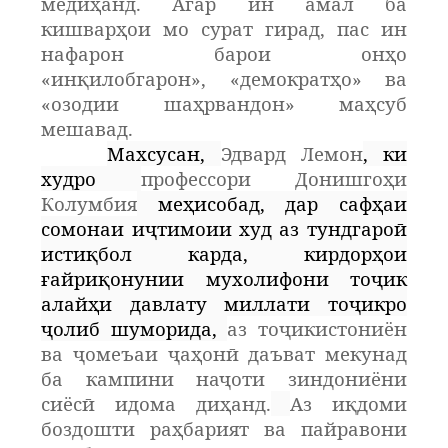
медиҳанд. Агар ин амал ба
кишварҳои мо сурат гирад, пас ин
нафарон барои онҳо
«инқилобгарон», «демократҳо» ва
«озодии шаҳрвандон» маҳсуб
мешавад.
Махсусан,
Эдвард Лемон
, ки
худро
профессори Донишгоҳи
Колумбия
меҳисобад, дар сафҳаи
сомонаи иҷтимоии худ аз тундгароӣ
истиқбол карда, кирдорҳои
ғайриқонунии мухолифони то
ҷ
ик
алайҳи давлату миллати тоҷикро
ҷолиб шуморида,
аз тоҷикистониён
ва ҷомеъаи ҷаҳонӣ даъват мекунад
ба кампини наҷоти зиндониёни
сиёсӣ идома диҳанд.
Аз иқдоми
боздошти раҳбарият ва пайравони