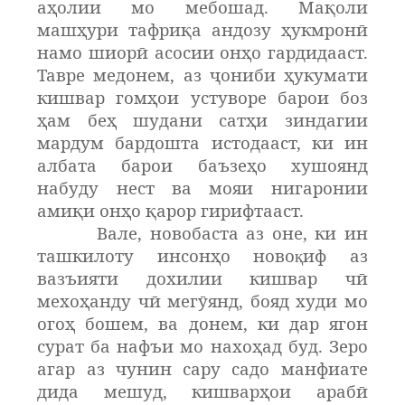
аҳолии мо мебошад. Мақоли
машҳури тафриқа андозу ҳукмронӣ
намо шиорӣ асосии онҳо гардидааст.
Тавре медонем, аз ҷониби ҳукумати
кишвар гомҳои устуворе барои боз
ҳам беҳ шудани сатҳи зиндагии
мардум бардошта истодааст, ки ин
албата барои баъзеҳо хушоянд
набуду нест ва мояи нигаронии
амиқи онҳо қарор гирифтааст.
Вале, новобаста аз оне, ки ин
ташкилоту инсонҳо ново
иф аз
қ
вазъияти дохилии кишвар чӣ
мехоҳанду чӣ мегӯянд, бояд худи мо
огоҳ бошем, ва донем, ки дар ягон
сурат ба нафъи мо нахоҳад буд. Зеро
агар аз чунин сару садо манфиате
дида мешуд, кишварҳои арабӣ