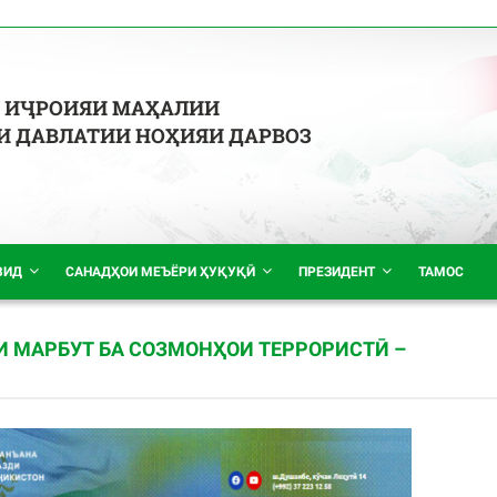
 ИҶРОИЯИ МАҲАЛИИ
 ДАВЛАТИИ НОҲИЯИ ДАРВОЗ
ВИД
САНАДҲОИ МЕЪЁРИ ҲУҚУҚӢ
ПРЕЗИДЕНТ
ТАМОС
И МАРБУТ БА СОЗМОНҲОИ ТЕРРОРИСТӢ –