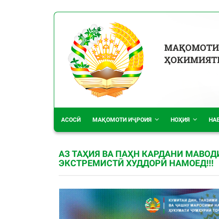
МАҚОМОТИ
ҲОКИМИЯТИ
АСОСӢ
МАҚОМОТИ ИҶРОИЯ
НОҲИЯ
НА
АЗ ТАҲИЯ ВА ПАҲН КАРДАНИ МАВОД
ЭКСТРЕМИСТӢ ХУДДОРӢ НАМОЕД!!!