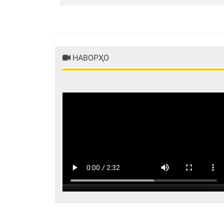
НАВОРҲО