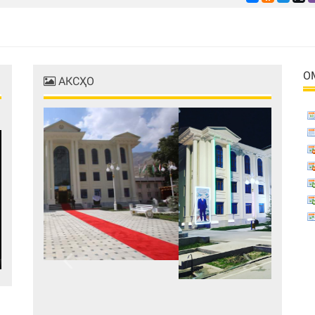
О
АКСҲО
Previous
Next