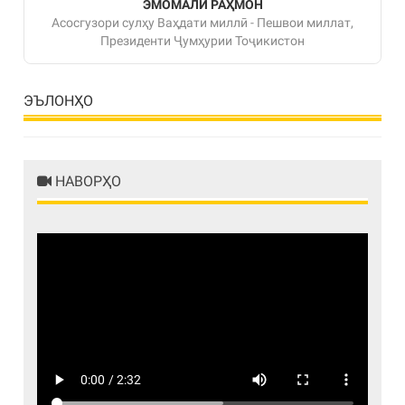
ЭМОМАЛӢ РАҲМОН
Асосгузори сулҳу Ваҳдати миллӣ - Пешвои миллат,
Президенти Ҷумҳурии Тоҷикистон
ЭЪЛОНҲО
НАВОРҲО