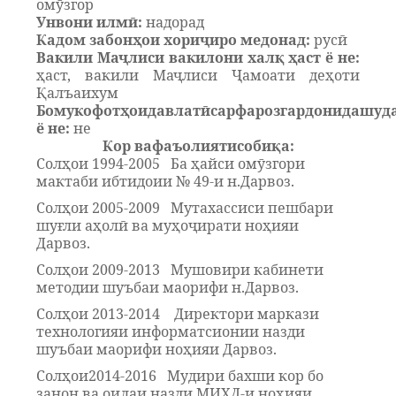
омӯзгор
Унвони илмӣ:
надорад
Кадом забонҳои хориҷиро медонад
:
русӣ
Вакили
М
аҷлиси вакилони халқ ҳаст ё не
:
ҳаст, вакили Маҷлиси Ҷамоати деҳоти
Қалъаихум
Бомукофотҳоидавлатӣсарфарозгардонидашуд
ё не
:
не
Кор вафаъолиятисобиқа:
Солҳои 1994-2005 Ба ҳайси омӯзгори
мактаби ибтидоии № 49-и н
.
Дарвоз
.
Солҳои 2005-2009
Мутахассиси пешбари
шуғли аҳолӣ ва муҳоҷирати
ноҳияи
Дарвоз.
Солҳои 2009-2013 Мушовири кабинети
методии шуъбаи маорифи н.Дарвоз.
Солҳои 2013-2014
Директори маркази
технологияи информатсионии назди
шуъбаи маорифи ноҳияи Дарвоз.
Солҳои2014-2016 Мудири бахши кор бо
занон ва оилаи назди МИҲД-и ноҳияи