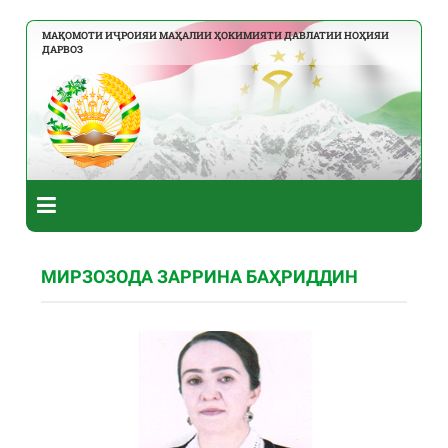
МАҚОМОТИ ИҶРОИЯИ МАҲАЛИИ ҲОКИМИЯТИ ДАВЛАТИИ НОҲИЯИ
ДАРВОЗ
МИРЗОЗОДА ЗАРРИНА БАҲРИДДИН