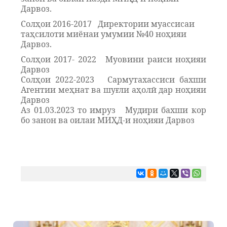
Дарвоз.
Солҳои 2016-2017 Директории муассисаи
таҳсилоти миёнаи умумии №
40
ноҳияи
Дарвоз.
Солҳои 2017- 2022
Муовини раиси ноҳияи
Дарвоз
Солҳои 2022-2023
Сармутахассиси бахши
Агентии меҳнат ва шуғли аҳолӣ
дар ноҳияи
Дарвоз
Аз 01.03.2023 то имруз
Мудири бахши кор
бо занон ва оилаи МИҲД-и
ноҳияи Дарвоз