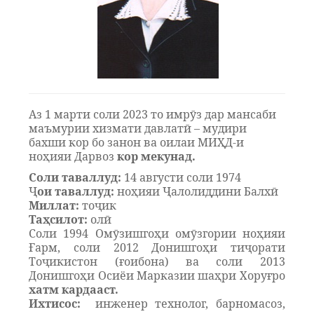
Аз 1 марти соли 2023 то имрӯз дар мансаби
маъмурии хизмати давлатӣ – мудири
бахши кор бо занон ва оилаи МИҲД-и
ноҳияи Дарвоз
кор мекунад.
Соли таваллуд:
14 августи
соли
1974
Ҷ
ои таваллуд:
ноҳияи Ҷалолиддини Балхӣ
Миллат:
тоҷик
Таҳсилот:
олӣ
Соли 1994 Омӯзишгоҳи омӯзгории ноҳияи
Ғарм, соли 2012 Донишгоҳи тиҷорати
Тоҷикистон (ғоибона) ва соли 2013
Донишгоҳи Осиёи Марказии шаҳри Хоруғро
хатм кардааст.
Ихтисос:
инженер технолог, барномасоз,